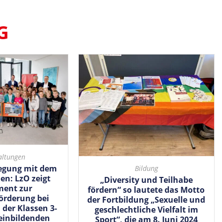
G
altungen
egung mit dem
Bildung
en: LzO zeigt
„Diversity und Teilhabe
ent zur
fördern“ so lautete das Motto
rderung bei
der Fortbildung „Sexuelle und
der Klassen 3-
geschlechtliche Vielfalt im
einbildenden
Sport“, die am 8. Juni 2024