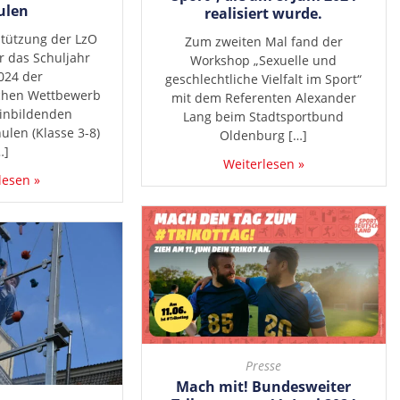
ulen
realisiert wurde.
tützung der LzO
Zum zweiten Mal fand der
r das Schuljahr
Workshop „Sexuelle und
024 der
geschlechtliche Vielfalt im Sport“
chen Wettbewerb
mit dem Referenten Alexander
inbildenden
Lang beim Stadtsportbund
len (Klasse 3-8)
Oldenburg […]
…]
Weiterlesen »
lesen »
Presse
Mach mit! Bundesweiter