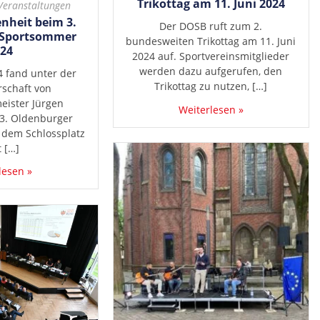
Trikottag am 11. Juni 2024
Veranstaltungen
enheit beim 3.
Der DOSB ruft zum 2.
 Sportsommer
bundesweiten Trikottag am 11. Juni
24
2024 auf. Sportvereinsmitglieder
werden dazu aufgerufen, den
 fand unter der
Trikottag zu nutzen, […]
schaft von
ister Jürgen
Weiterlesen »
3. Oldenburger
dem Schlossplatz
t […]
lesen »