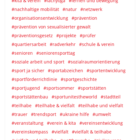
#kita & verein
#lachyoga
#lernen und bewegung
#nachhaltige mobilität
#natur
#netzwerk
#organisationsentwicklung
#prävention
#prävention von sexualisierter gewalt
#präventionsgesetz
#projekte
#prüfer
#quartiersarbeit
#radverkehr
#schule & verein
#senioren
#seniorensporttag
#soziale arbeit und sport
#sozialraumorientierung
#sport ja sicher
#sportabzeichen
#sportentwicklung
#sportförderrichtlinie
#sportgeschichte
#sportjugend
#sportsommer
#sportstätten
#sportstättenbau
#sportunitestheworld
#stadtteil
#teilhabe
#teilhabe & vielfalt
#teilhabe und vielfalt
#trauer
#trendsport
#ukraine hilfe
#umwelt
#veranstaltung
#verein & kita
#vereinsentwicklung
#vereinskompass
#vielfalt
#vielfalt & teilhabe