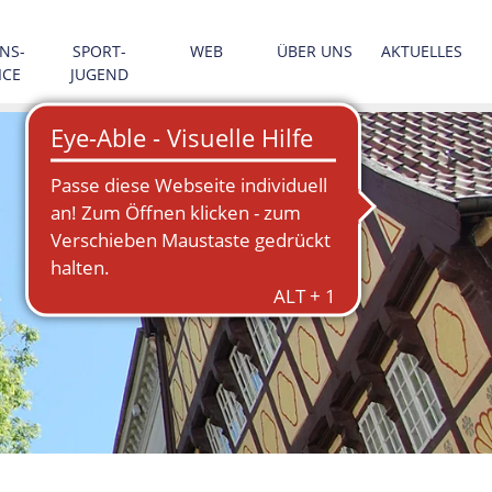
NS­
SPORT­
WEB
ÜBER UNS
AKTUELLES
ICE
JUGEND