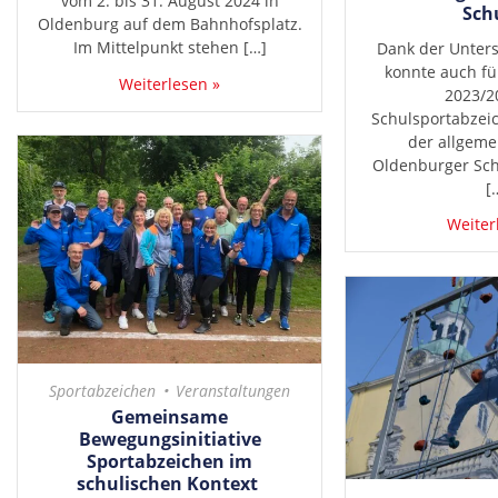
vom 2. bis 31. August 2024 in
Sch
Oldenburg auf dem Bahnhofsplatz.
Im Mittelpunkt stehen […]
Dank der Unters
konnte auch fü
Weiterlesen »
2023/2
Schulsportabzei
der allgeme
Oldenburger Schu
[
Weiter
Sportabzeichen
Veranstaltungen
Gemeinsame
Bewegungsinitiative
Sportabzeichen im
schulischen Kontext