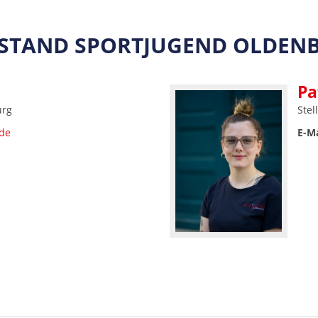
STAND SPORTJUGEND OLDEN
Pa
urg
Stel
de
E-Ma