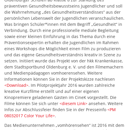
präventiven Gesundheitsbewusstseins Jugendlicher und soll
die Wahrnehmung „des Gesundheitsverständisses“ aus der
persönlichen Lebenswelt der Jugendlichen veranschaulichen.
Was bringen Schüler*innen mit dem Begriff „Gesundheit“ in
Verbindung. Durch eine professionelle mediale Begleitung
sowie einer kleinen Einführung in das Thema durch eine
Präventionsexpertin erhalten die Jugendlichen im Rahmen
eines Workshops die Möglichkeit einen Film zu produzieren
und das eigene Gesundheitsverständnis kreativ in Szene zu
setzen. Initiiert wurde das Projekt von der hkk Krankenkasse,
dem Stadtsportbund Oldenburg e. V. und den Filmemachern
und Medienpädagogen vomhoerensehen. Weitere
Informationen können Sie in der Projektskizze nachlesen
<Download>
. Im Pilotprojektjahr 2016 wurden zahlreiche
kreative Kurzfilme erstellt und auf einer eigenen
Kinopremiere geladenen Gästen im CineK vorgestellt. Die
Filme können Sie sich unter
<diesem Link>
ansehen. Weitere
Infos zur Abschlussfeier finden Sie in der Presseinfo
<PM
08032017 Color Your Life>
.
Das Medienunternehmen „vomhörensehen“ ist 2016 mit dem