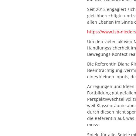
Seit 2013 engagiert sic
gleichberechtigte und 
allen Ebenen im Sinne 
https://www.lsb-nieder
Um den vielen aktiven 
Handlungssicherheit im
Bewegungs-Kontext real
Die Referentin Diana R
Beeinträchtigung, verm
eines kleinen Inputs, d
Anregungen und Ideen a
Fortbildung gut gefalle
Perspektivwechsel vollz
weil Klassenräume aber 
durch diesen nicht spor
die Referentin auf, wa
muss.
Spiele für alle, Spiele 