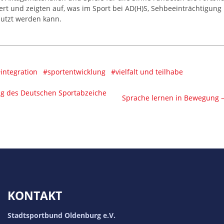
iert und zeigten auf, was im Sport bei AD(H)S, Sehbeeinträchtigun
nutzt werden kann.
integration
#sportentwicklung
#vielfalt und teilhabe
ung des Deutschen Sportabzeiche
Sprache lernen in Bewegung –
KONTAKT
Stadtsportbund Oldenburg e.V.