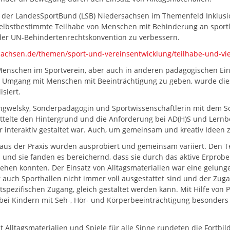
h der LandesSportBund (LSB) Niedersachsen im Themenfeld Inklusio
selbstbestimmte Teilhabe von Menschen mit Behinderung an sportli
der UN-Behindertenrechtskonvention zu verbessern.
sachsen.de/themen/sport-und-vereinsentwicklung/teilhabe-und-viel
Menschen im Sportverein, aber auch in anderen pädagogischen Ei
 Umgang mit Menschen mit Beeinträchtigung zu geben, wurde die
isiert.
ingwelsky, Sonderpädagogin und Sportwissenschaftlerin mit dem 
ittelte den Hintergrund und die Anforderung bei AD(H)S und Lernb
er interaktiv gestaltet war. Auch, um gemeinsam und kreativ Ideen
us der Praxis wurden ausprobiert und gemeinsam variiert. Den 
n und sie fanden es bereichernd, dass sie durch das aktive Erprob
iehen konnten. Der Einsatz von Alltagsmaterialien war eine gelun
auch Sporthallen nicht immer voll ausgestattet sind und der Zugan
tspezifischen Zugang, gleich gestaltet werden kann. Mit Hilfe von P
s bei Kindern mit Seh-, Hör- und Körperbeeinträchtigung besonder
mit Alltagsmaterialien und Spiele für alle Sinne rundeten die Fortb