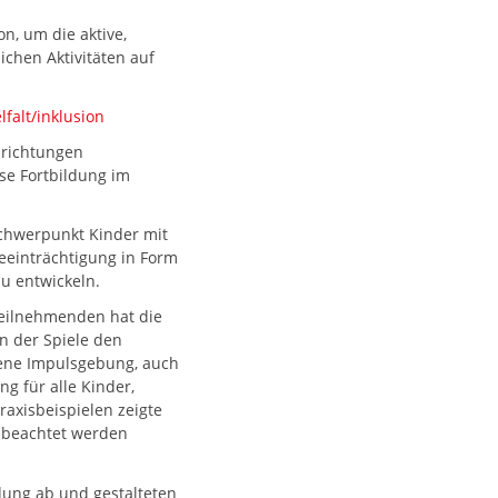
n, um die aktive,
chen Aktivitäten auf
falt/inklusion
nrichtungen
se Fortbildung im
Schwerpunkt Kinder mit
eeinträchtigung in Form
 zu entwickeln.
Teilnehmenden hat die
en der Spiele den
gene Impulsgebung, auch
g für alle Kinder,
raxisbeispielen zeigte
s beachtet werden
ildung ab und gestalteten