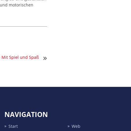
g und motorischen
»
 Mit Spiel und Spaß
NAVIGATION
Start
Web