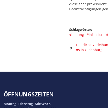
diese sehr praxisorient
Beeinträchtigungen ge
Schlagwörter:
#bildung
#inklusion
#
Feierliche Verleih
«
ns in Oldenburg.
ÖFFNUNGSZEITEN
Montag, Dienstag, Mittwoch