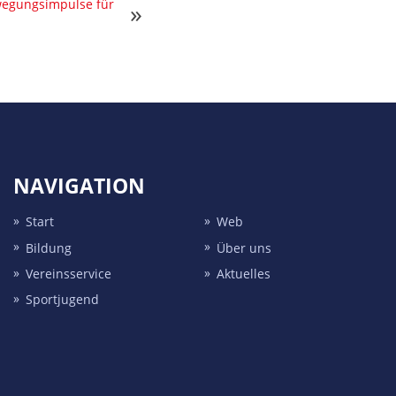
wegungsimpulse für
»
NAVIGATION
Start
Web
Bildung
Über uns
Vereins­service
Aktuelles
Sport­jugend