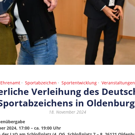
Ehrenamt
Sportabzeichen
Sportentwicklung
Veranstaltungen
erliche Verleihung des Deuts
Sportabzeichens in Oldenburg
18. November 2024
denübergabe
r 2024, 17:00 – ca. 19:00 Uhr
der LzO am Schloßplatz (4. OG, Schloßplatz 7 – 8, 26121 Oldenb