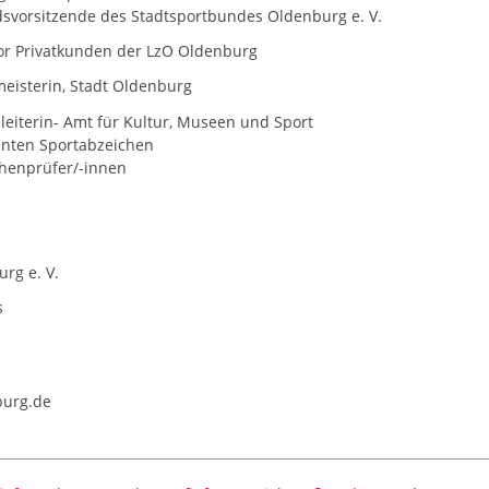
dsvorsitzende des Stadtsportbundes Oldenburg e. V.
tor Privatkunden der LzO Oldenburg
meisterin, Stadt Oldenburg
leiterin- Amt für Kultur, Museen und Sport
enten Sportabzeichen
chenprüfer/-innen
rg e. V.
s
burg.de