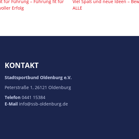
t für Führung – Führung fit für
Viel Spaß und neue Ideen – Be
oller Erfolg
ALLE
KONTAKT
Stadtsportbund Oldenburg e.V.
Peterstraße 1, 26121 Oldenburg
Telefon
0441 15384
E-Mail
info@ssb-oldenburg.de