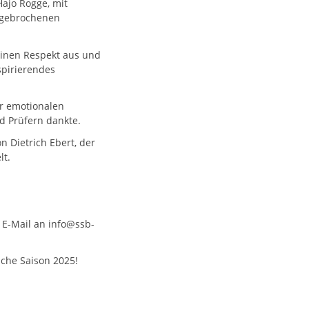
Hajo Rogge, mit
ngebrochenen
einen Respekt aus und
spirierendes
er emotionalen
nd Prüfern dankte.
Dietrich Ebert, der
lt.
r E-Mail an info@ssb-
iche Saison 2025!