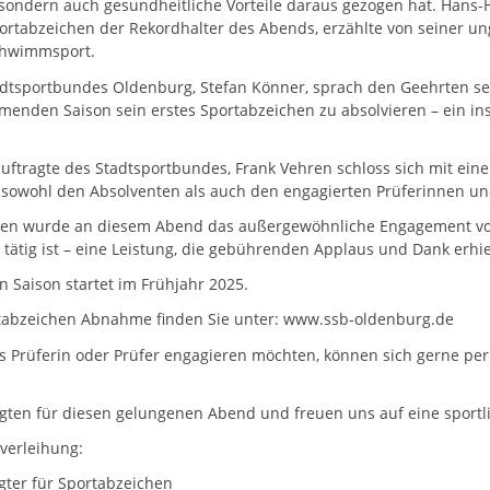
 sondern auch gesundheitliche Vorteile daraus gezogen hat. Hans-
rtabzeichen der Rekordhalter des Abends, erzählte von seiner u
Schwimmsport.
adtsportbundes Oldenburg, Stefan Könner, sprach den Geehrten s
menden Saison sein erstes Sportabzeichen zu absolvieren – ein in
uftragte des Stadtsportbundes, Frank Vehren schloss sich mit ein
r sowohl den Absolventen als auch den engagierten Prüferinnen u
en wurde an diesem Abend das außergewöhnliche Engagement von 
r tätig ist – eine Leistung, die gebührenden Applaus und Dank erhie
 Saison startet im Frühjahr 2025.
rtabzeichen Abnahme finden Sie unter: www.ssb-oldenburg.de
 als Prüferin oder Prüfer engagieren möchten, können sich gerne pe
igten für diesen gelungenen Abend und freuen uns auf eine sportl
verleihung:
gter für Sportabzeichen