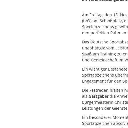
Am Freitag, den 15. No
(LzO) am Schloßplatz, 
Sportabzeichens gewürd
den perfekten Rahmen 
Das Deutsche Sportabzei
unabhängig vom Leistun
Spaß am Training zu en
und Gemeinschaft im V
Ein wichtiger Bestandt
Sportabzeichens überha
Engagement für den Spo
Die Festreden hielten h
als
Gastgeber
die Anwes
Bürgermeisterin Christ
Leistungen der Geehrt
Ein besonderer Moment 
Sportabzeichen absolvie