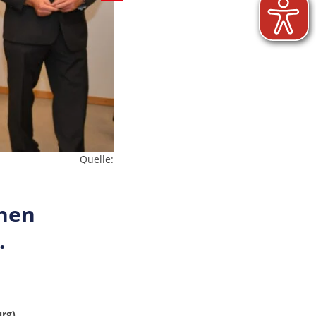
Quelle:
chen
.
urg)