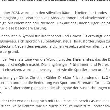
vember 2024, wurden in den stilvollen Räumlichkeiten der Landes
die langjährigen Leistungen von Absolventinnen und Absolventen 
igt. Mit einem beeindruckenden Blick auf das Oldenburger Schlos
für diese besondere Ehrung.
chen ist ein Symbol für Breitensport und Fitness. Es ermutigt Me
gsniveau, sich sportlich zu betätigen, neue Herausforderungen z
tdecken. Neben dem gesundheitlichen Aspekt steht vor allem die
ordergrund.
eil der Veranstaltung war die Würdigung des
Ehrenamtes,
das die 
upt erst möglich macht. Die langjährigen Prüferinnen und Prüfer,
rt einsetzen, wurden ebenso geehrt wie die Sportlerinnen und Spo
ochrangige Gäste: Christian Köhler, Direktor Privatkunden der
LzO
enden und hob die Bedeutung von Sport und Ehrenamt für die Ges
ine Wolf übernahm persönlich die Übergabe der Auszeichnungen u
en.
der Feier war das Gespräch mit Frau Pape, die bereits 45-mal da
rt hat. Sie berichtete, wie sie durch eine Freundin zum Sportabz