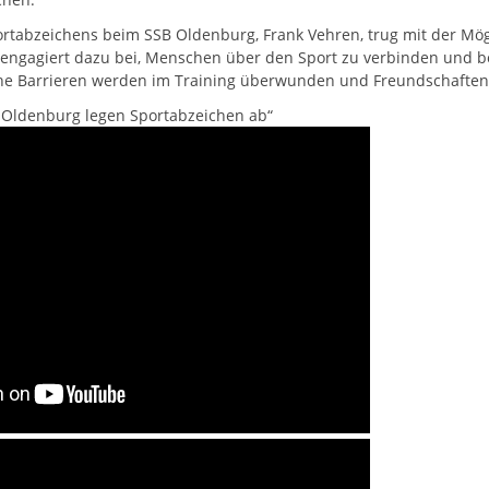
rtabzeichens beim SSB Oldenburg, Frank Vehren, trug mit der Mögl
 engagiert dazu bei, Menschen über den Sport zu verbinden und b
che Barrieren werden im Training überwunden und Freundschaften
 Oldenburg legen Sportabzeichen ab“