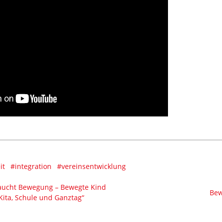
it
#integration
#vereinsentwicklung
aucht Bewegung – Bewegte Kind
Bew
 Kita, Schule und Ganztag“