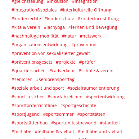
#gleichstellung
#inklusion
#integration
#integration&soziales
#interkulturelle Öffnung
#kinderrechte
#kinderschutz
#kinderturnstiftung
#kita & verein
#lachyoga
#lernen und bewegung
#nachhaltige mobilität
#natur
#netzwerk
#organisationsentwicklung
#prävention
#prävention von sexualisierter gewalt
#präventionsgesetz
#projekte
#prüfer
#quartiersarbeit
#radverkehr
#schule & verein
#senioren
#seniorensporttag
#soziale arbeit und sport
#sozialraumorientierung
#sport ja sicher
#sportabzeichen
#sportentwicklung
#sportförderrichtlinie
#sportgeschichte
#sportjugend
#sportsommer
#sportstätten
#sportstättenbau
#sportunitestheworld
#stadtteil
#teilhabe
#teilhabe & vielfalt
#teilhabe und vielfalt