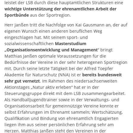
leistet der LSB durch diese hauptamtlichen Strukturen eine
wichtige Unterstützung der ehrenamtlichen Arbeit der
Sportbünde
aus der Sportregion.
Herr Janßen tritt die Nachfolge von Kai Gausmann an, der auf
eigenen Wunsch einen anderen beruflichen Weg
eingeschlagen hat. Mit seinem sport- und
sozialwissenschaftlichen
Masterstudium
„Organisationsentwicklung und Management
“ bringt
Matthias Janßen optimale Voraus­setzun­gen für die
Bedürfnisse der Vereine in der sehr heterogenen Sportregion
mit. Durch seine letzte Tätigkeit bei der Alfred Toepfer
Akademie für Naturschutz (NNA) ist er
bereits bundesweit
sehr gut vernetzt
. Im Rahmen des niedersachsenweiten
Aktionsta­ges „Natur aktiv erleben“ hat er in der
Steuerungsgruppe direkt mit dem LSB zusam­mengearbeitet.
Als Handballjugendtrainer sowie in der Verwaltungs- und
Organisa­tionsarbeit für gemeinnützige Vereine konnte er
selbst Erfahrungen im Ehrenamt sammeln; Wertschät­zung,
Qualifikation und Bindung von ehrenamtlich Engagierten
liegen ihm aus seiner persönlichen Erfahrung sehr am
Herzen. Matthias Janßen steht den Vereinen in der