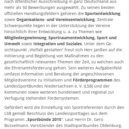
nach öffentlicher Ausschreibung in ganz Deutschland aus
mehr als 50 Bewerbungen ausgewählt. Zu seinen beiden
offiziellen Handlungsfel­dern gehören die
Sportentwicklung
sowie
Organisations- und Vereinsentwicklung
. Zentrale
Schwerpunkte liegen in der Unterstützung der Vereine
hinsichtlich ihrer Entwicklung u. a. zu Themen wie
Mitgliedergewinnung
,
Sportraumentwicklung, Sport und
Umwelt
sowie
Integration und Soziales
. Unter dem Ge­
sichtspunkt „Vielfalt gestalten“ freut sich Herr Janßen auf die
Initiierung und Begleitung von Maßnahmen zu den
gesellschaftlich relevanten Themen der Zeit, zu welchen auch
die Eh­ren­amtsförderung gehört. Sein weiteres Aufgabenfeld
umfasst Informa­tion und Beratung der angeschlossenen
Mitgliedsvereine zu Initiativen und
Förderprogrammen
des
LandesSportBundes Niedersachsen e. V. (LSB) und der
Kommunen sowie weiteren bundes­weit und regional zur
Verfügung stehenden Fördersystemen.
Gefördert wird die Einstellung von Sportreferenten durch den
LSB gemäß Beschluss des Landessporttages aus dem
Programm „
Sport­bünde 2015
“. Laut Herrn Dr. Gero
Büsselmann, Vorsitzender des Stadtsportbundes Olden­burg,