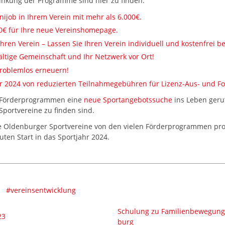
linkung der Programme sind hier zu finden:
nijob in Ihrem Verein mit mehr als 6.000€.
00€ für Ihre neue Vereinshomepage.
Ihren Verein – Lassen Sie Ihren Verein individuell und kostenfrei b
fältige Gemeinschaft und Ihr Netzwerk vor Ort!
problemlos erneuern!
ahr 2024 von reduzierten Teilnahmegebühren für Lizenz-Aus- und F
 Förderprogrammen eine
neue Sportangebotssuche
ins Leben geruf
Sportvereine zu finden sind.
ie Oldenburger Sportvereine von den vielen Förderprogrammen pro
ten Start in das Sportjahr 2024.
l
#vereinsentwicklung
Schulung zu Familienbewegungs
23
burg