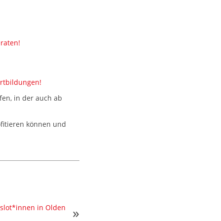
eraten!
ortbildungen!
en, in der auch ab
fitieren können und
lot*innen in Olden
»