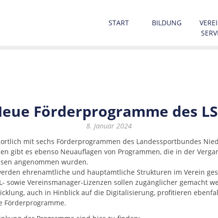
START
BILDUNG
VEREI
SERV
eue Förderprogramme des L
8. Januar 2024
sportlich mit sechs Förderprogrammen des Landessportbundes Ni
 gibt es ebenso Neuauflagen von Programmen, die in der Vergang
chsen angenommen wurden.
rden ehrenamtliche und hauptamtliche Strukturen im Verein gest
L- sowie Vereinsmanager-Lizenzen sollen zugänglicher gemacht w
klung, auch in Hinblick auf die Digitalisierung, profitieren ebenfa
ie Förderprogramme.