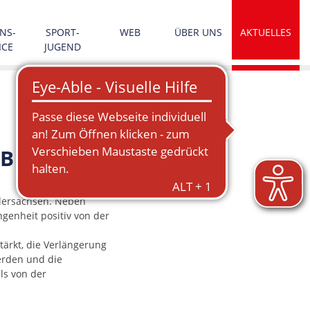
NS­
SPORT­
WEB
ÜBER UNS
AKTUELLES
ICE
JUGEND
SB
edersachsen. Neben
enheit positiv von der
ärkt, die Verlängerung
erden und die
lls von der