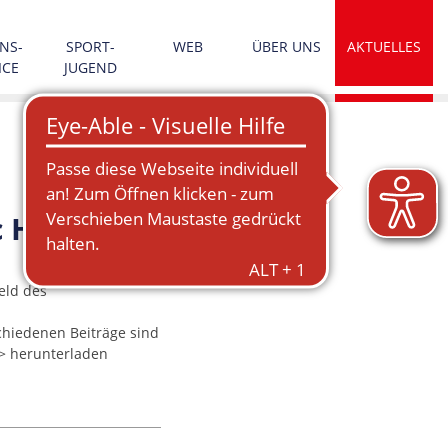
NS­
SPORT­
WEB
ÜBER UNS
AKTUELLES
ICE
JUGEND
c Health
eld des
chiedenen Beiträge sind
> herunterladen