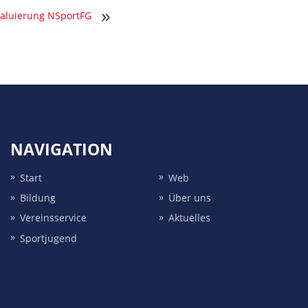
»
valuierung NSportFG
NAVIGATION
Start
Web
Bildung
Über uns
Vereins­service
Aktuelles
Sport­jugend