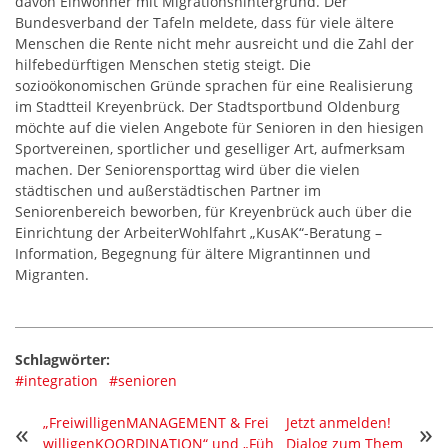
davon Einwohner mit Migrationshintergrund. Der
Bundesverband der Tafeln meldete, dass für viele ältere
Menschen die Rente nicht mehr ausreicht und die Zahl der
hilfebedürftigen Menschen stetig steigt. Die
sozioökonomischen Gründe sprachen für eine Realisierung
im Stadtteil Kreyenbrück. Der Stadtsportbund Oldenburg
möchte auf die vielen Angebote für Senioren in den hiesigen
Sportvereinen, sportlicher und geselliger Art, aufmerksam
machen. Der Seniorensporttag wird über die vielen
städtischen und außerstädtischen Partner im
Seniorenbereich beworben, für Kreyenbrück auch über die
Einrichtung der ArbeiterWohlfahrt „KusAK“-Beratung –
Information, Begegnung für ältere Migrantinnen und
Migranten.
Schlagwörter:
#integration
#senioren
„FreiwilligenMANAGEMENT & Frei
Jetzt anmelden!
«
»
willigenKOORDINATION“ und „Füh
Dialog zum Them