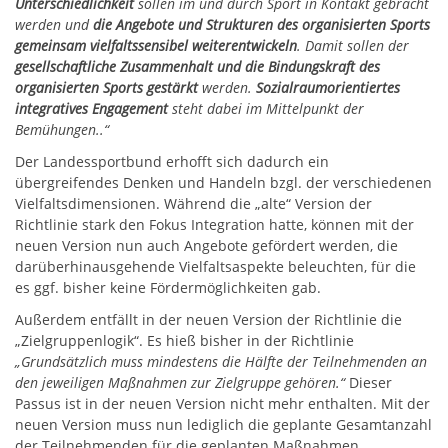
Unterschiedlichkeit
sollen im und durch Sport in Kontakt gebracht
werden und
die Angebote und Strukturen des organisierten Sports
gemeinsam vielfaltssensibel weiterentwickeln
. Damit sollen der
gesellschaftliche Zusammenhalt und die Bindungskraft des
organisierten Sports gestärkt
werden.
Sozialraumorientiertes
integratives Engagement
steht dabei im Mittelpunkt der
Bemühungen..“
Der Landessportbund erhofft sich dadurch ein
übergreifendes Denken und Handeln bzgl. der verschiedenen
Vielfaltsdimensionen. Während die „alte“ Version der
Richtlinie stark den Fokus Integration hatte, können mit der
neuen Version nun auch Angebote gefördert werden, die
darüberhinausgehende Vielfaltsaspekte beleuchten, für die
es ggf. bisher keine Fördermöglichkeiten gab.
Außerdem entfällt in der neuen Version der Richtlinie die
„Zielgruppenlogik“. Es hieß bisher in der Richtlinie
„Grundsätzlich muss mindestens die Hälfte der Teilnehmenden an
den jeweiligen Maßnahmen zur Zielgruppe gehören.“
Dieser
Passus ist in der neuen Version nicht mehr enthalten. Mit der
neuen Version muss nun lediglich die geplante Gesamtanzahl
der Teilnehmenden für die geplanten Maßnahmen