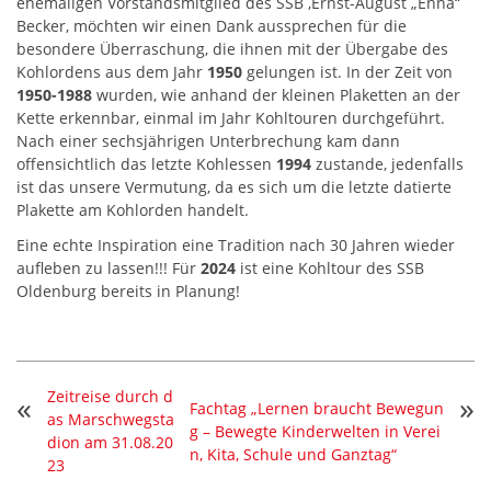
ehemaligen Vorstandsmitglied des SSB ,Ernst-August „Enna“
Becker, möchten wir einen Dank aussprechen für die
besondere Überraschung, die ihnen mit der Übergabe des
Kohlordens aus dem Jahr
1950
gelungen ist. In der Zeit von
1950-1988
wurden, wie anhand der kleinen Plaketten an der
Kette erkennbar, einmal im Jahr Kohltouren durchgeführt.
Nach einer sechsjährigen Unterbrechung kam dann
offensichtlich das letzte Kohlessen
1994
zustande, jedenfalls
ist das unsere Vermutung, da es sich um die letzte datierte
Plakette am Kohlorden handelt.
Eine echte Inspiration eine Tradition nach 30 Jahren wieder
aufleben zu lassen!!! Für
2024
ist eine Kohltour des SSB
Oldenburg bereits in Planung!
Zeitreise durch d
«
»
Fachtag „Lernen braucht Bewegun
as Marschwegsta
g – Bewegte Kinderwelten in Verei
dion am 31.08.20
n, Kita, Schule und Ganztag“
23