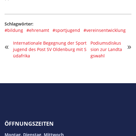
Schlagwörter:
#bildung
#ehrenamt
#sportjugend
#vereinsentwicklung
Internationale Begegnung der Sport
Podiumsdiskus
«
»
jugend des Post SV Oldenburg mit S
sion zur Landta
üdafrika
gswahl
ÖFFNUNGSZEITEN
Montag, Dienstag, Mittwoch