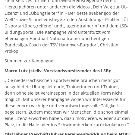
stellt Services für Neu- und Wiedereinsteigende bereit.
Hierzu gehören unter anderem die Videos „Dein Weg zur ÜL-
Lizenz“ und „Übungsleiter*in – Der beste (Neben)job der
Welt“ sowie Schnelleinstiege zu den Ausbildungs-Profilen „ÜL
C sportartübergreifend“ und „JugendtrainerIn“ und dem LSB-
BildungSportal. Die Kampagne wird unterstützt vom
ehemaligen Handball-Nationaltrainer und heutigen
Bundesliga-Coach der TSV Hannover-Burgdorf, Christian
Prokop
Stimmen zur Kampagne:
Marco Lutz (stellv. Vorstandsvorsitzender des LSB):
„Die niedersächsischen Sportvereine brauchen mehr gut
ausgebildete Übungsleitende, Trainerinnen und Trainer,
denn ohne sie ist Vereinssport in der aktuellen Form nicht
möglich. Mit unserer Kampagne wollen wir Interessierte für
diese enorm wichtige und verantwortungsvolle Tätigkeit
begeistern. Zudem möchten wir Menschen, die schon einmal
eine Lizenz erworben haben, dazu motivieren, wieder auf den
Platz, in die Halle oder ins Schwimmbecken zurückzukehren.“
Olaf Jähner (Geschäftsführer Vereinsentwicklung beim NTB):