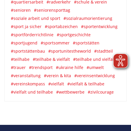
#quartiersarbeit
#radverkehr
#schule & verein
#senioren
#seniorensporttag
#soziale arbeit und sport
#sozialraumorientierung
#sport ja sicher
#sportabzeichen
#sportentwicklung
#sportförderrichtlinie
#sportgeschichte
#sportjugend
#sportsommer
#sportstätten
#sportstättenbau
#sportunitestheworld
#stadtteil
#teilhabe
#teilhabe & vielfalt
#teilhabe und vielfalt
#trauer
#trendsport
#ukraine hilfe
#umwelt
#veranstaltung
#verein & kita
#vereinsentwicklung
#vereinskompass
#vielfalt
#vielfalt & teilhabe
#vielfalt und teilhabe
#wettbewerbe
#zivilcourage